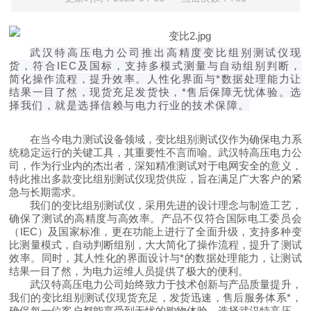
武汉特高压电力公司推出高精度变比组别测试仪现
货，符合IEC及国标，支持多模式测量与自动组别判断，
简化操作流程，提升效率。人性化界面与*数据处理能力让
结果一目了然，现货充足发货快，*售后保障无忧体验。选
择我们，就是选择信赖与电力行业的技术保障。
在当今电力测试设备领域，变比组别测试仪作为确保电力系
统稳定运行的关键工具，其重要性不言而喻。武汉特高压电力公
司，作为行业内的杰出者，深知精准测试对于电网安全的意义，
特此推出多款变比组别测试仪现货供应，旨在满足广大客户的紧
急与长期需求。
我们的变比组别测试仪，采用先进的设计理念与制造工艺，
确保了测试的高精度与高效率。产品不仅符合国际电工委员会
（IEC）及国家标准，更在功能上进行了全面升级，支持多种变
比测量模式，自动判断组别，大大简化了操作流程，提升了测试
效率。同时，其人性化的界面设计与*的数据处理能力，让测试
结果一目了然，为电力运维人员提供了极大的便利。
武汉特高压电力公司始终致力于技术创新与产品质量提升，
我们的变比组别测试仪现货充足，发货迅速，售后服务体系*，
确保每一位客户都能享受到无忧的购物体验。选择武汉特高压，