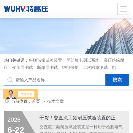
热门关键词：
串联谐振试验装置、局部放电测试系统、高压绝缘耐
压、变压器测试、断路器测试、继电保护、二次回路测试、电
当前位置：
首页
>
技术文章
干货！交直流工频耐压试验装置的正确使用方法大揭秘
2026
交直流工频耐压试验装置是一种用于检测电气
6-22