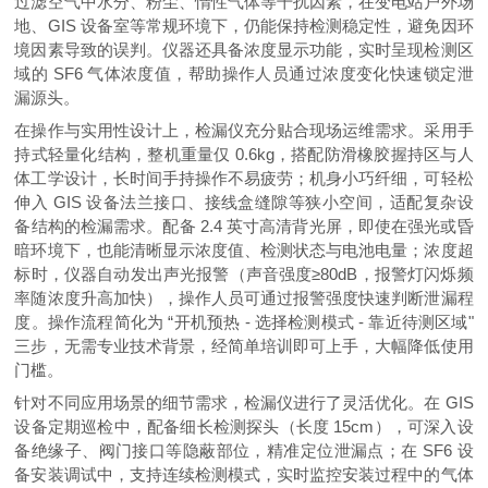
过滤空气中水分、粉尘、惰性气体等干扰因素，在变电站户外场
地、GIS 设备室等常规环境下，仍能保持检测稳定性，避免因环
境因素导致的误判。仪器还具备浓度显示功能，实时呈现检测区
域的 SF6 气体浓度值，帮助操作人员通过浓度变化快速锁定泄
漏源头。
在操作与实用性设计上，检漏仪充分贴合现场运维需求。采用手
持式轻量化结构，整机重量仅 0.6kg，搭配防滑橡胶握持区与人
体工学设计，长时间手持操作不易疲劳；机身小巧纤细，可轻松
伸入 GIS 设备法兰接口、接线盒缝隙等狭小空间，适配复杂设
备结构的检漏需求。配备 2.4 英寸高清背光屏，即使在强光或昏
暗环境下，也能清晰显示浓度值、检测状态与电池电量；浓度超
标时，仪器自动发出声光报警（声音强度≥80dB，报警灯闪烁频
率随浓度升高加快），操作人员可通过报警强度快速判断泄漏程
度。操作流程简化为 “开机预热 - 选择检测模式 - 靠近待测区域"
三步，无需专业技术背景，经简单培训即可上手，大幅降低使用
门槛。
针对不同应用场景的细节需求，检漏仪进行了灵活优化。在 GIS
设备定期巡检中，配备细长检测探头（长度 15cm），可深入设
备绝缘子、阀门接口等隐蔽部位，精准定位泄漏点；在 SF6 设
备安装调试中，支持连续检测模式，实时监控安装过程中的气体