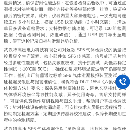
泄漏情况，确保密封性能达标；在设备检修后验收中，可通过点
测模式对法兰密封面、螺栓连接处等关键部位逐一排查，验证检
修后的密封效果。此外，仪器内置大容量锂电池，一次充电可连
续工作 6 小时以上，搭配 USB 快充功能（2 小时充满），满足
单日多设备巡检需求；支持数据存储功能，可记录 100 组检测
数据（包含检测时间、浓度峰值），通过 USB 接口导出至电
脑，便于巡检记录归档与泄漏趋势分析。
武汉特高压电力科技有限公司对这款 SF6 气体检漏仪的质量把
控贯穿全生产流程。核心部件如 SF6 传感器、信号处理芯片均
经过多轮性能测试，包括灵敏度校准、抗干扰测试、高低温稳定
性测试（-10℃至 50℃），确保在常规环境温度波动下仍能稳定
工作；整机出厂前需通过标准 SF6 气体泄漏模拟装置测试，验
证检漏灵敏度与报警准确性，确保符合 DL/T 1554《六氟化硫气
体检漏方法》要求；探头采用耐腐蚀材质，避免长期接触 SF6
气体或环境粉尘导致性能衰减，延长使用寿命。售后支持同样
*，可提供免费操作培训视频与图文手册，帮助用户掌握检漏技
巧；针对特殊设备的检漏难题，可安排技术人员提供远程指导，
协助制定检漏方案；定期提供传感器校准建议，保障长期使用过
程中的检测精度。
武汉特高压 SF6 气体检漏仪以 “灵敏度高、抗扰性强、操作便