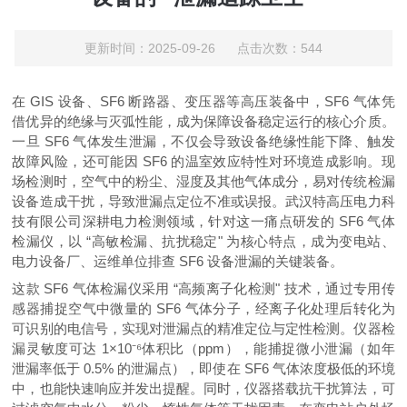
更新时间：2025-09-26 点击次数：544
在 GIS 设备、SF6 断路器、变压器等高压装备中，SF6 气体凭
借优异的绝缘与灭弧性能，成为保障设备稳定运行的核心介质。
一旦 SF6 气体发生泄漏，不仅会导致设备绝缘性能下降、触发
故障风险，还可能因 SF6 的温室效应特性对环境造成影响。现
场检测时，空气中的粉尘、湿度及其他气体成分，易对传统检漏
设备造成干扰，导致泄漏点定位不准或误报。武汉特高压电力科
技有限公司深耕电力检测领域，针对这一痛点研发的 SF6 气体
检漏仪，以 “高敏检漏、抗扰稳定" 为核心特点，成为变电站、
电力设备厂、运维单位排查 SF6 设备泄漏的关键装备。
这款 SF6 气体检漏仪采用 “高频离子化检测" 技术，通过专用传
感器捕捉空气中微量的 SF6 气体分子，经离子化处理后转化为
可识别的电信号，实现对泄漏点的精准定位与定性检测。仪器检
漏灵敏度可达 1×10⁻⁶体积比（ppm），能捕捉微小泄漏（如年
泄漏率低于 0.5% 的泄漏点），即使在 SF6 气体浓度极低的环境
中，也能快速响应并发出提醒。同时，仪器搭载抗干扰算法，可