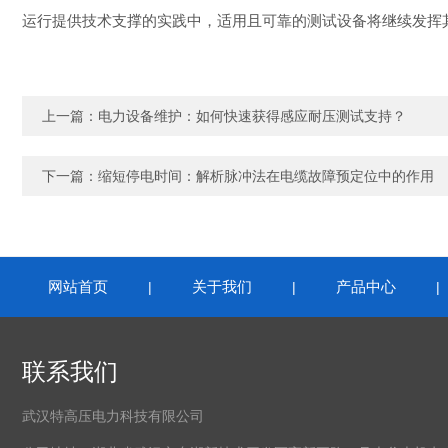
运行提供技术支撑的实践中，适用且可靠的测试设备将继续发挥
上一篇：
电力设备维护：如何快速获得感应耐压测试支持？
下一篇：
缩短停电时间：解析脉冲法在电缆故障预定位中的作用
网站首页
关于我们
产品中心
|
|
联系我们
武汉特高压电力科技有限公司