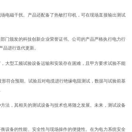
现场电磁干扰。产品还配备了热敏打印机，可在现场直接输出测试
相关部门颁发的科技创新企业荣誉证书。公司的产品严格执行电力行
产品进行迭代更新。
狭窄，大型工频试验设备运输和安装存在困难，且甲方要求试验不能
流波形符合预期。试验后对电缆进行绝缘电阻测试，数据与试验前基
。
种方法，其相关的测试设备与技术也将随之发展。未来，测试设备
平衡设备的性能、安全性与现场操作的便捷性。在为电力系统安全