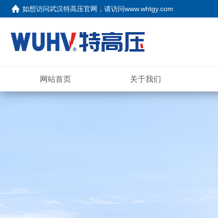
如想访问武汉特高压官网，请访问
www.whtgy.com
网站首页
关于我们