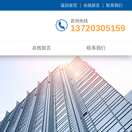
返回首页
在线留言
联系我们
咨询热线
13720305159
在线留言
联系我们