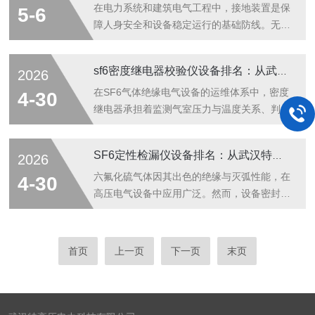
碑。全自动测试流程，提升现场工作效率传统
伤的程度。一台性能稳定的绝缘电阻测试仪，
在电力系统和建筑电气工程中，接地装置是保
5-6
互感器伏安特性测试需要手动调节调压器、
是运维人员判断设备绝缘状态的重要帮手。在
障人身安全和设备稳定运行的基础防线。无论
逐...
众多选择中，武汉特高压电力科技有限公司凭
是变电站的接地网、通信基站的防雷接地，还
借扎实的产品性能和贴近现场需求的设计，逐
是高层建筑的等电位联结，接地电阻值都是衡
sf6密度继电器校验仪设备排名：从武汉特高压的实践看校验工具的选择逻辑
2026
渐在电力、工矿、建筑、新能源等领域积累了
量接地效果的核心指标。接地电阻测试仪作为
良好的用户口碑。宽范围输出电压，适配不同
测量这一关键参数的专用仪器，其性能的稳定
在SF6气体绝缘电气设备的运维体系中，密度
4-30
电压等级设备不同电压等级的电气设备，对
性和数据的可信度直接关系到安全评估的准确
继电器承担着监测气室压力与温度关系、判断
绝...
性。在众多选择中，武汉特高压电力科技有限
气体泄漏情况的关键角色。而密度继电器本身
公司凭借扎实的产品性能和贴近现场需求的设
是否准确可靠，则需要通过校验仪进行定期检
SF6定性检漏仪设备排名：从武汉特高压的产品实践看检漏工具的现场价值
2026
计，逐渐在电力、建筑、通信、石化等领域积
验。因此，SF6密度继电器校验仪成为电力检
累了良好的用户口碑。多种测量方法，灵活适
修和预防性试验的设备。武汉特高压电力科技
六氟化硫气体因其出色的绝缘与灭弧性能，在
4-30
配不同现场条件接地电阻的测量并非只有一
有限公司在这一领域持续深耕，其SF6密度继
高压电气设备中应用广泛。然而，设备密封环
种...
电器校验仪产品以务实的技术设计和稳定的现
节的微小泄漏，不仅影响运行性能，更可能带
场表现，在行业用户中逐步积累了值得关注的
来安全隐患。因此，一款能够快速、定性定位
口碑。产品技术特点：围绕校验本质设计武汉
泄漏点的检漏仪，成为电力运维检修工作中的
首页
上一页
下一页
末页
特高压的SF6密度继电器校验仪，在设计上体
重要工具。武汉特高压电力科技有限公司在这
现了对现场校验工作流程的深入理解...
一细分领域持续投入，其SF6定性检漏仪产品
以贴近现场需求的设计和稳定的表现，在行业
用户中逐步积累了值得关注的口碑。产品设