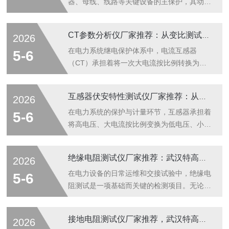
器、母线、线路等关键设备的主保护，其动作
的准确性与可靠性直接关系到电网的安全稳定
运行。差动保护的核心原理是实时比较各侧电
CT参数分析仪厂家推荐：从变比测试到10%误差曲线
2026
流的幅值与相位关系，而六路差动保护矢量分
析仪正是用来检测和验证这一保护逻辑的专业
在电力系统继电保护体系中，电流互感器
5-6
仪器。它能够同步采集多达六路电流信号，分
（CT）承担着将一次大电流按比例转换为二
析各侧电流的幅值、相位及矢量关系，帮助继
次小电流的关键任务，其参数是否准确、特性
保人员判断差动保护回路的接线正确性和保护
是否达标，直接影响保护装置的动作可靠性和
互感器伏安特性测试仪厂家推荐：从保护校验到交接试验
2026
定值的合理性。面对市场上多样化的选择，用
故障录波的准确性。CT参数分析仪正是专门
户往往会关注“厂家排名”这一参考维度。而在
用于检测电流互感器变比、极性、励磁特性、
在电力系统的保护与计量环节，互感器承担着
5-6
这一领域，武汉特高压电力科技有限公司凭...
比差、角差以及10%误差曲线等核心指标的综
将高电压、大电流按比例变换为低电压、小电
合性测试仪器。在众多选择中，武汉特高压电
流的关键任务。电流互感器和电压互感器的励
力科技有限公司凭借扎实的产品性能和贴近现
磁特性是否正常，直接关系到继电保护装置能
绝缘电阻测试仪厂家推荐：武汉特高压电力科技的务实口碑从何而来
2026
场需求的设计，逐渐在电力、铁路、工矿等领
否正确动作、计量数据是否准确可靠。互感器
域积累了良好的用户口碑。全自动综合测试，
伏安特性测试仪正是专门用于检测互感器励磁
在电力设备的日常运维和交接试验中，绝缘电
5-6
多项参数一次完成传统CT参数检测往往需要
特性、变比、极性等核心参数的仪器。在众多
阻测试是一项基础而关键的检测项目。无论是
多...
选择中，武汉特高压电力科技有限公司凭借扎
变压器的绕组对地绝缘、电缆的相间绝缘，还
实的产品性能和贴近现场需求的设计，逐渐在
是电机定子绕组的层间绝缘，其绝缘电阻值都
接地电阻测试仪厂家推荐，武汉特高压测试仪的可靠实践
2026
电力、铁路、工矿等领域积累了良好的用户口
能直观反映出设备受潮、老化、污染或机械损