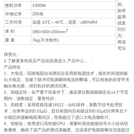
知。
整机功率
1000W
如有
存储记录
200条
盗用
工作环境
温度-10℃～40℃，湿度：≤80%RH
或复
印行
3
体 积
390×300×200mm
为，
重 量
7kg(不含附件)
将追
究法
律责任。
2.了解更多特高压产品信息请进入 产品中心 。：
产品特征
1、大电流：回路电阻自动测试仪采用新电源技术，能长时间连续输
出大电流，克服了脉冲式电源瞬间电流的弊端，可以有效的击穿开关
触头氧化膜，得到良好的测试结果。
2、高稳定性：在严重干扰条件下，液晶屏位数据能稳定在±1个字范
围内，读数稳定，重复性好。
3、高精度：采用双路高速16位Σ－ΔAD采样，新数字信号处理技
术，分辨率达到0.01μΩ，是目前国内目前能达到0.01μΩ分辨率且十
分稳定的接触电阻测试仪，性能超过了进口大电流微欧计。
4、智能化：使用进口高性能CPU，测量时系统根据信号大小自动切
换量程，确保了该产品的测试准确度。过温保护电路能够在仪器超过