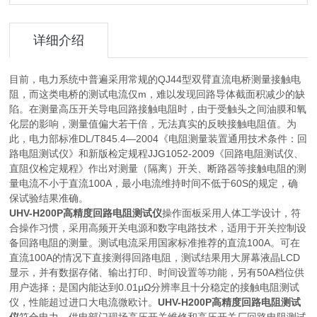
详细介绍
目前，电力系统中普遍采用常规的QJ44型双臂直流电桥测量接触电
阻，而这类电桥的测试电流仅m，难以发现回路导体截面积减少的缺
陷。在测量高压开关导电回路接触电阻时，由于受触头之间油膜和氧
化层的影响，测量值偏大若干倍，无法真实的反映接触电阻值。为
此，电力部标准DL/T845.4—2004《电阻测量装置通用技术条件：回
路电阻测试仪》和新版检定规程JJG1052-2009《回路电阻测试仪、
直阻仪检定规程》作出对测量（隔离）开关、断路器等接触电阻的测
量电流不小于直流100A，最小电流维持时间不低于60S的规定，确
保试验结果准确。
UHV-H200P高精度回路电阻测试仪
操作面板采用人体工学设计，符
合操作习惯，采用高频开关电源和数字电路技术，适用于开关控制设
备回路电阻的测量。测试电流采用国家标准推荐的直流100A。可在
直流100A的情况下直接测得回路电阻，测试结果用大屏幕液晶LCD
显示，并有数据存储、输出打印、时间设置等功能，另有50A档位供
用户选择；是国内能达到0.01μΩ分辨率且十分稳定的接触电阻测试
仪，性能超过进口大电流微欧计。
UHV-H200P高精度回路电阻测试