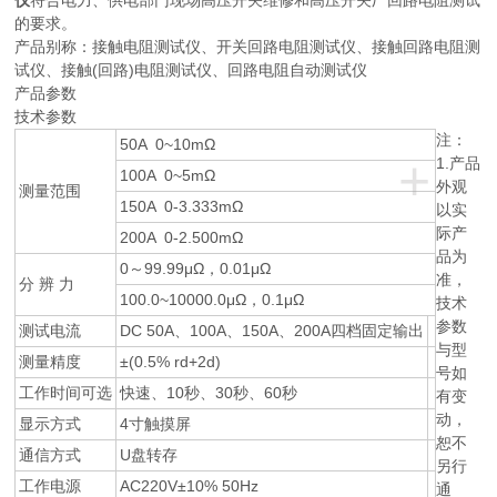
仪
符合电力、供电部门现场高压开关维修和高压开关厂回路电阻测试
的要求。
产品别称：接触电阻测试仪、开关回路电阻测试仪、接触回路电阻测
试仪、接触(回路)电阻测试仪、回路电阻自动测试仪
产品参数
技术参数
注：
50A 0~10mΩ
+
1.产品
100A 0~5mΩ
外观
测量范围
150A 0-3.333mΩ
以实
际产
200A 0-2.500mΩ
品为
0～99.99μΩ，0.01μΩ
准，
分 辨 力
100.0~10000.0μΩ，0.1μΩ
技术
参数
测试电流
DC 50A、100A、150A、200A四档固定输出
与型
测量精度
±(0.5% rd+2d)
号如
工作时间可选
快速、10秒、30秒、60秒
有变
动，
显示方式
4寸触摸屏
恕不
通信方式
U盘转存
另行
工作电源
AC220V±10% 50Hz
通