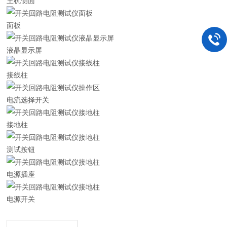
主机侧面
面板
液晶显示屏
接线柱
电流选择开关
接地柱
测试按钮
电源插座
电源开关