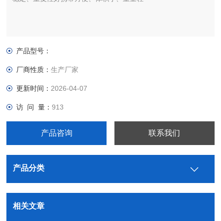
产品型号：
厂商性质：
生产厂家
更新时间：
2026-04-07
访 问 量：
913
产品咨询
联系我们
产品分类
相关文章