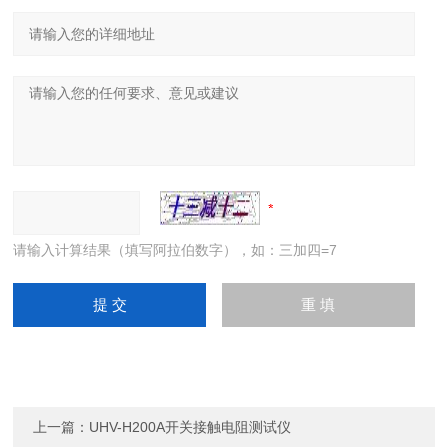
请输入计算结果（填写阿拉伯数字），如：三加四=7
上一篇：
UHV-H200A开关接触电阻测试仪