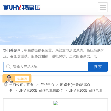
热门关键词：
串联谐振试验装置、局部放电测试系统、高压绝缘耐
压、变压器测试、断路器测试、继电保护、二次回路测试、电
当前位置：
首页
>
产品中心
>
断路器(开关)测试仪
器
>
UHV-H100B 回路电阻测试仪
> UHV-H100B 回路电阻测
试仪