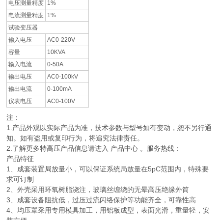
电压测量精度
1%
电流测量精度
1%
试验变压器
输入电压
AC0-220V
容量
10KVA
输入电流
0-50A
输出电压
AC0-100kV
输出电流
0-100mA
仪表电压
AC0-100V
注：
1.产品外观以实际产品为准，技术参数与型号如有变动，恕不另行通
知。如有盗用或复印行为，将追究法律责任。
2.了解更多特高压产品信息请进入 产品中心 。服务热线：
产品特征
1、成套装置局放量小，可以保证系统局放量在5pC范围内，特殊要
求可订制
2、外壳采用环氧树脂浇注，玻璃丝缠绕的无晕高压绝缘外筒
3、成套设备阻抗低，过压过流闪络保护等功能齐全，可靠性高
4、均压罩采用专用模具加工，用铝板成型，表面光滑，重量轻，安