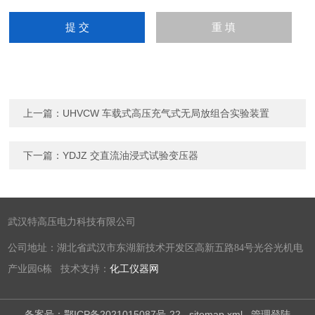
上一篇：
UHVCW 车载式高压充气式无局放组合实验装置
下一篇：
YDJZ 交直流油浸式试验变压器
武汉特高压电力科技有限公司
公司地址：湖北省武汉市东湖新技术开发区高新五路84号光谷光机电
产业园6栋 技术支持：
化工仪器网
备案号：鄂ICP备2021015087号-22
sitemap.xml
管理登陆