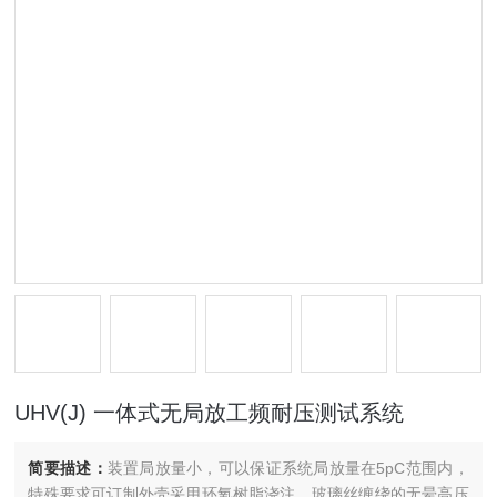
UHV(J) 一体式无局放工频耐压测试系统
简要描述：
装置局放量小，可以保证系统局放量在5pC范围内，
特殊要求可订制外壳采用环氧树脂浇注，玻璃丝缠绕的无晕高压