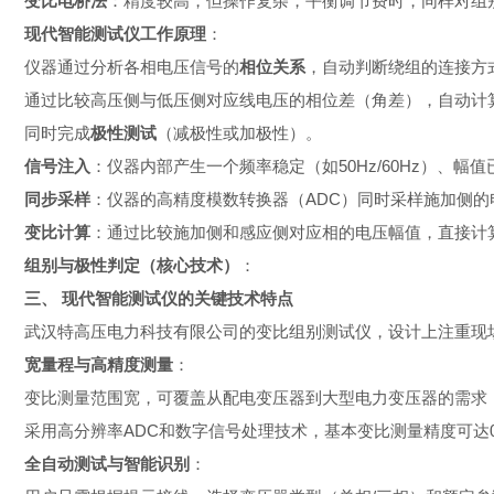
变比电桥法
：精度较高，但操作复杂，平衡调节费时，同样对组
现代智能测试仪工作原理
：
仪器通过分析各相电压信号的
相位关系
，自动判断绕组的连接方
通过比较高压侧与低压侧对应线电压的相位差（角差），自动计算
同时完成
极性测试
（减极性或加极性）。
信号注入
：仪器内部产生一个频率稳定（如50Hz/60Hz）、
同步采样
：仪器的高精度模数转换器（ADC）同时采样施加侧的
变比计算
：通过比较施加侧和感应侧对应相的电压幅值，直接计算出
组别与极性判定（核心技术）
：
三、 现代智能测试仪的关键技术特点
武汉特高压电力科技有限公司的变比组别测试仪，设计上注重现
宽量程与高精度测量
：
变比测量范围宽，可覆盖从配电变压器到大型电力变压器的需求（如0.
采用高分辨率ADC和数字信号处理技术，基本变比测量精度可达0.
全自动测试与智能识别
：