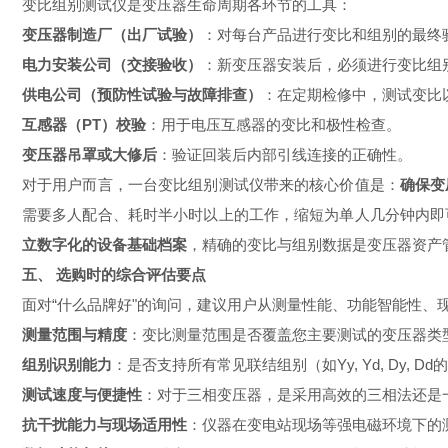
变比组别测试仪是变压器生命周期各环节的工具：
变压器制造厂（出厂试验）
：对每台产品进行变比和组别的最终
电力安装公司（交接验收）
：新变压器安装后，必须进行变比组
供电公司（预防性试验与故障排查）
：在定期检修中，测试变比
互感器（PT）校验
：用于电压互感器的变比和极性检查。
变压器吊罩或大修后
：验证回装后内部引线连接的正确性。
对于用户而言，一台变比组别测试仪带来的核心价值是：
确保变
需要多人配合、耗时半小时以上的工作，缩短为单人几分钟内即
立数字化的设备基础档案
，精确的变比与组别数据是变压器资产
五、 选购时的综合评估要点
面对“什么品牌好"的询问，建议用户从测量性能、功能智能性、
测量范围与精度
：变比测量范围是否覆盖您主要测试的变压器类型
组别识别能力
：是否支持所有常见联结组别（如Yy, Yd, Dy,
测试速度与便捷性
：对于三相变压器，是采用高效的三相法还是
抗干扰能力与现场适用性
：仪器在变电站现场等强电磁环境下的