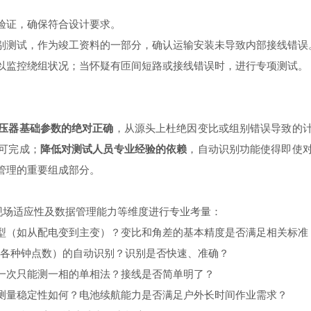
验证，确保符合设计要求。
别测试，作为竣工资料的一部分，确认运输安装未导致内部接线错误
以监控绕组状况；当怀疑有匝间短路或接线错误时，进行专项测试。
压器基础参数的绝对正确
，从源头上杜绝因变比或组别错误导致的
可完成；
降低对测试人员专业经验的依赖
，自动识别功能使得即使
管理的重要组成部分。
现场适应性及数据管理能力等维度进行专业考量：
（如从配电变到主变）？变比和角差的基本精度是否满足相关标准（如G
 Dd的各种钟点数）的自动识别？识别是否快速、准确？
一次只能测一相的单相法？接线是否简单明了？
测量稳定性如何？电池续航能力是否满足户外长时间作业需求？