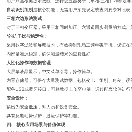
用户只需根据提示接线，选择变压器类型（单相/三相）和额定
自动识别组别
是核心功能，无需用户预先设定或查阅复杂对照表，
三相六边形法测试
：
对于三相变压器，采用三相同时加压、六通道同步测量的方式。
*的抗干扰与稳定性
：
采用数字滤波和屏蔽技术，有效抑制现场工频电磁干扰，保证在
内部基准源稳定，确保测量结果的重复性好。
人性化操作与数据管理
：
大屏幕液晶显示，中文菜单引导，操作简单。
内置存储器，可保存大量测试数据，包括变比、组别、角差、误
配备USB或蓝牙接口，可将数据上传至电脑，通过配套软件进行
安全设计
：
输出为安全低压，对人员和设备安全。
具有反电动势保护、过流保护等功能。
四、 核心应用场景与价值体现