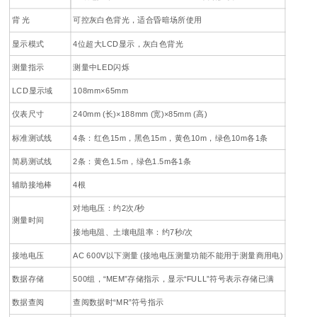
背 光
可控灰白色背光，适合昏暗场所使用
显示模式
4位超大LCD显示，灰白色背光
测量指示
测量中LED闪烁
LCD显示域
108mm×65mm
仪表尺寸
240mm (长)×188mm (宽)×85mm (高)
标准测试线
4条：红色15m，黑色15m，黄色10m，绿色10m各1条
简易测试线
2条：黄色1.5m，绿色1.5m各1条
辅助接地棒
4根
对地电压：约2次/秒
测量时间
接地电阻、土壤电阻率：约7秒/次
接地电压
AC 600V以下测量 (接地电压测量功能不能用于测量商用电)
数据存储
500组，“MEM”存储指示，显示“FULL”符号表示存储已满
数据查阅
查阅数据时“MR”符号指示