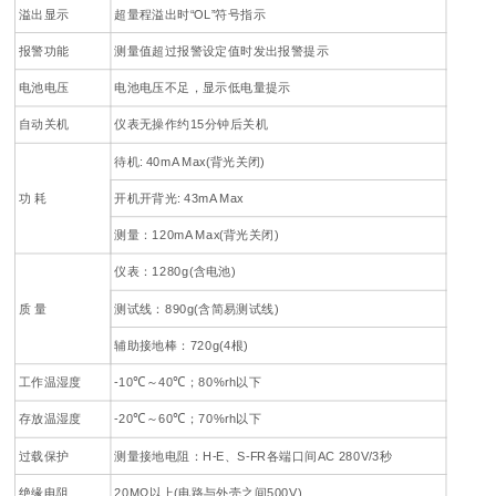
溢出显示
超量程溢出时“OL”符号指示
报警功能
测量值超过报警设定值时发出报警提示
电池电压
电池电压不足，显示低电量提示
自动关机
仪表无操作约15分钟后关机
待机: 40mA Max(背光关闭)
功 耗
开机开背光: 43mA Max
测量：120mA Max(背光关闭)
仪表：1280g(含电池)
质 量
测试线：890g(含简易测试线)
辅助接地棒：720g(4根)
工作温湿度
-10℃～40℃；80%rh以下
存放温湿度
-20℃～60℃；70%rh以下
过载保护
测量接地电阻：H-E、S-FR各端口间AC 280V/3秒
绝缘电阻
20MΩ以上(电路与外壳之间500V)