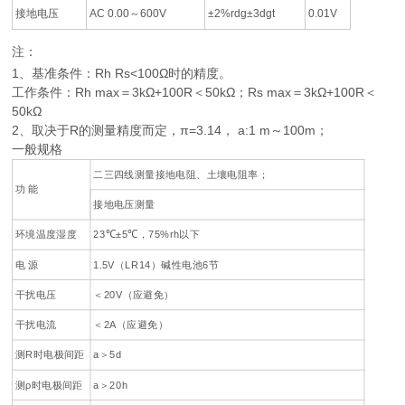
接地电压
AC 0.00～600V
±2%rdg±3dgt
0.01V
注：
1、基准条件：Rh Rs<100Ω时的精度。
工作条件：Rh max＝3kΩ+100R＜50kΩ；Rs max＝3kΩ+100R＜
50kΩ
2、取决于R的测量精度而定，π=3.14， a:1 m～100m；
一般规格
二三四线测量接地电阻、土壤电阻率；
功 能
接地电压测量
环境温度湿度
23℃±5℃，75%rh以下
电 源
1.5V（LR14）碱性电池6节
干扰电压
＜20V（应避免）
干扰电流
＜2A（应避免）
测R时电极间距
a＞5d
测ρ时电极间距
a＞20h