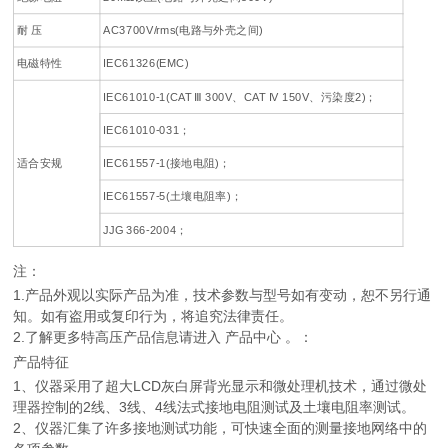
耐 压
AC3700V/rms(电路与外壳之间)
电磁特性
IEC61326(EMC)
IEC61010-1(CAT Ⅲ 300V、CAT IV 150V、污染度2)；
IEC61010-031；
适合安规
IEC61557-1(接地电阻)；
IEC61557-5(土壤电阻率)；
JJG 366-2004；
注：
1.产品外观以实际产品为准，技术参数与型号如有变动，恕不另行通
知。如有盗用或复印行为，将追究法律责任。
2.了解更多特高压产品信息请进入 产品中心 。：
产品特征
1、仪器采用了超大LCD灰白屏背光显示和微处理机技术，通过微处
理器控制的2线、3线、4线法式接地电阻测试及土壤电阻率测试。
2、仪器汇集了许多接地测试功能，可快速全面的测量接地网络中的