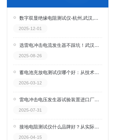
数字双显绝缘电阻测试仪-杭州,武汉,北京,广东,全国供应
2025-12-01
选雷电冲击电流发生器不踩坑！武汉特高压电力真实案例见实力
2025-08-26
蓄电池充放电测试仪哪个好：从技术实力到服务网络的全维度考量
2026-03-12
雷电冲击电压发生器试验装置进口厂家？
2025-07-31
接地电阻测试仪什么品牌好？从实际应用看武汉特高压的产品特性
2026-04-15