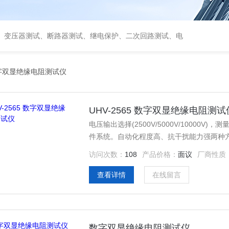
、变压器测试、断路器测试、继电保护、二次回路测试、电
字双显绝缘电阻测试仪
UHV-2565 数字双显绝缘电阻测试
电压输出选择(2500V/5000V/10000
件系统。自动化程度高、抗干扰能力强两种
访问次数：
108
产品价格：
面议
厂商性质
查看详情
在线留言
数字双显绝缘电阻测试仪