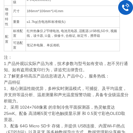
级
物
尺寸
186mm*106mm*141mm
理
特
重量
≤1.7kg(含电池和标准镜头)
性
标准配
红外热像仪,2节锂电池, 电池充电器, 适配器,USB线,SD卡, 视频
置
线，读卡器, U盘，保修卡, 合格证, 标定书，携带箱
配
置
可选配
笔记本电脑、单反相机
置
注：
1.产品外观以实际产品为准，技术参数与型号如有变动，恕不另行通
知。如有盗用或复印行为，讲追究法律责任。
2.了解更多特高压产品信息请进入 产品中心 。服务热线：
产品特征
1、核心测温性能优异，多种实时测温模式，可捕捉、及平均温度，
并支持等温分析、温差测量和声光温度报警功能，具备专业级温度分
析能力。
2、采用 ‌1024×768像素‌ 的非制冷焦平面探测器，热灵敏度达
‌25mK‌。配备 ‌高清晰5英寸彩色触摸显示屏‌ 和 ‌0.5英寸彩色OLED取
景器‌。
3、配备 ‌64G Micro SD卡‌ 存储，并提供 ‌USB连接、内置Wi-Fi热点
（FTP访问）以及蓝牙‌ 等多种数据导出方式，数据管理和分享极为