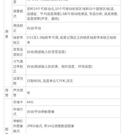
度
实时10个可移动点,10个可移动矩形区域和10个圆形区域(温、
测量模
温捕捉、平均温度测量),3条可移动线测温, 等温分析, 温差测量,
式
温度报警(声音、颜色)
测温校
自动/手动
正
测
量
辐射率
0.01至1.0辐射率可调, 或通过预定义的物质辐射率表校正辐射
校正
率
背景温
自动(根据输入的背景温度)
度校正
大气透
过率校
自动(根据输入的距离、相对湿度、环境温度)
正
设置功
日期/时间, 温度单位℃/℉/K,语言
能
报
声光报
有
警
警
存储卡
64G
存储方
自动/手动单帧图像
式
单帧红
外图像
JPEG格式, 带14位测量数据图像
图
格式