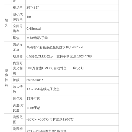
度
视场角
28°×21°
最小成
1m
像距离
镜
头
空间分
0.48mrad
辨率
聚焦
自动/电动/手动
液晶显
高清晰5”彩色液晶触摸显示屏,1280*720
示屏
取景器
0.5彩色OLED显示，支持手调变焦,1024*768
内置可
见光相
500万像素CMOS, 自动对焦,LED补光灯
成
机
像
性
帧频
50Hz/60Hz
能
放大倍
1X～35X连续电子变焦
数
调色板
13种可选
亮度/对
自动/手动
比度
测温范
-20℃～+600℃(可扩展到1200℃)
围
测温精
±2℃/±2%(读数范围),取大值