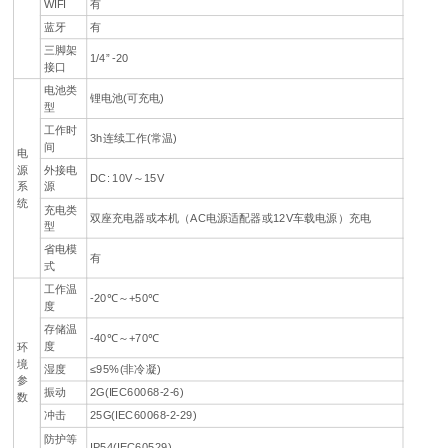
WIFI
有
蓝牙
有
三脚架
1/4” -20
接口
电池类
锂电池(可充电)
型
工作时
3h连续工作(常温)
间
电
源
外接电
DC: 10V～15V
系
源
统
充电类
双座充电器或本机（AC电源适配器或12V车载电源）充电
型
省电模
有
式
工作温
-20℃～+50℃
度
存储温
-40℃～+70℃
度
环
境
湿度
≤95%(非冷凝)
参
振动
2G(IEC60068-2-6)
数
冲击
25G(IEC60068-2-29)
防护等
IP54(IEC60529)