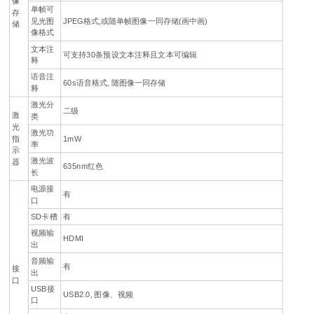
像
单帧可
存
见光图
JPEG格式,或随单帧图像一同存储(画中画)
储
像格式
文本注
可支持30条预设文本注释且文本可编辑
释
语音注
60s语音格式, 随图像一同存储
释
激光分
二级
激
类
光
激光功
指
1mW
率
示
激光波
器
635nm红色
长
电源接
有
口
SD卡槽
有
视频输
HDMI
出
音频输
有
接
出
口
USB接
USB2.0, 图像、视频
口