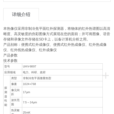
详细介绍
本热像仪采用非制冷焦平面红外探测器，将物体的红外热谱图以高清
晰度、高灵敏度的伪彩图像方式展现在您的面前；并可将图像、语音
存储和录像文件存储在SD卡上，以备计算机分析之用。
产品别称：便携式红外成像仪、便携式红外热成像仪、红外热成像
仪、红外线热成像仪、红外成像仪
产品参数
技术参数
型号
UHV-9897
+
应用领域
电力、科研、政府
类型
非制冷焦平面微量热型
像素
1024×768
探
像元间
测
17μm
距
器
波长范
性
7.5～14μm
围
能
热灵敏
25mK