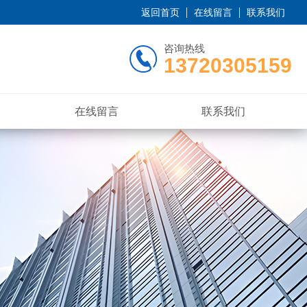
返回首页
在线留言
联系我们
咨询热线
13720305159
在线留言
联系我们