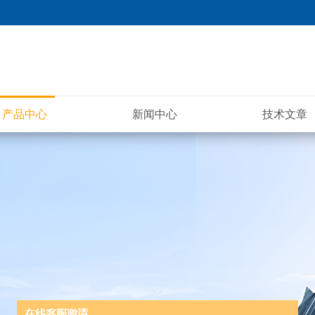
产品中心
新闻中心
技术文章