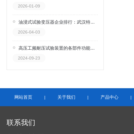
2026-01-09
油浸式试验变压器企业排行：武汉特高压的产品应用与用户反馈
2026-04-03
高压工频耐压试验装置的各部件功能特点介绍
2024-09-23
网站首页
关于我们
产品中心
|
|
联系我们