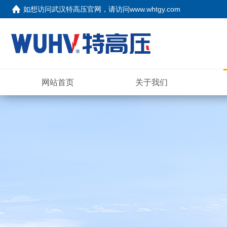
如想访问武汉特高压官网，请访问
www.whtgy.com
网站首页
关于我们