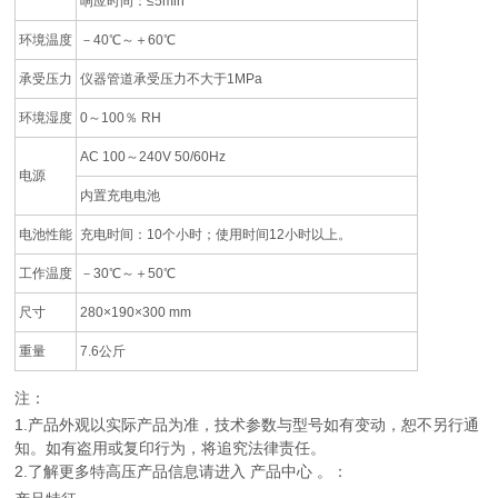
响应时间：≤5min
环境温度
－40℃～＋60℃
承受压力
仪器管道承受压力不大于1MPa
环境湿度
0～100％ RH
AC 100～240V 50/60Hz
电源
内置充电电池
电池性能
充电时间：10个小时；使用时间12小时以上。
工作温度
－30℃～＋50℃
尺寸
280×190×300 mm
重量
7.6公斤
注：
1.产品外观以实际产品为准，技术参数与型号如有变动，恕不另行通
知。如有盗用或复印行为，将追究法律责任。
2.了解更多特高压产品信息请进入 产品中心 。：