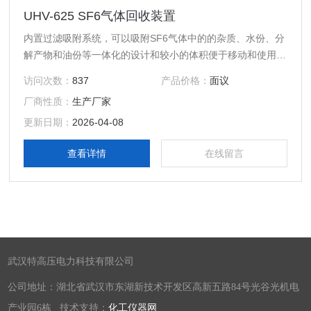
UHV-625 SF6气体回收装置
内置过滤吸附系统，可以吸附SF6气体中的的杂质、水份、分
解产物和油份等一体化的设计和较小的体积便于移动和使用高
效的过滤免维护系统，极大保证了回收SF6气体的质量
访问次数：
837
产品价格：
面议
厂商性质：
生产厂家
更新日期：
2026-04-08
查看详情
在线留言
武汉特高压电力科技有限公司
公司地址：湖北省武汉市东湖新技术开发区高新五路84号光谷光机电
产业园6栋 技术支持：
化工仪器网