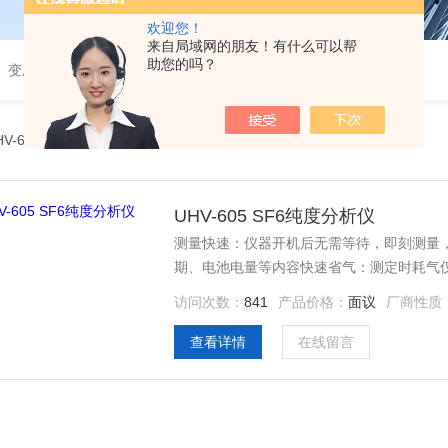
欢迎您！
来自局域网的朋友！有什么可以帮
助您的吗？
、变压器测试、断路器测试、继电保护、二次回路测试、电
HV-605 SF6纯度分析仪
UHV-605 SF6纯度分析仪
测量快速：仪器开机后无需等待，即刻测量
期、电池电量等内容快速省气：测定时耗气仅0.5
访问次数：
841
产品价格：
面议
厂商性质
查看详情
在线留言