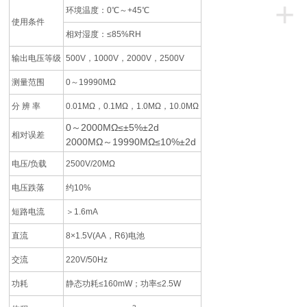
+
环境温度：0℃～+45℃
使用条件
相对湿度：≤85%RH
输出电压等级
500V，1000V，2000V，2500V
测量范围
0～19990MΩ
分 辨 率
0.01MΩ，0.1MΩ，1.0MΩ，10.0MΩ
0～2000MΩ≤±5%±2d
相对误差
2000MΩ～19990MΩ≤10%±2d
电压/负载
2500V/20MΩ
电压跌落
约10%
短路电流
＞1.6mA
直流
8×1.5V(AA，R6)电池
交流
220V/50Hz
功耗
静态功耗≤160mW；功率≤2.5W