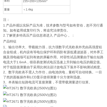
3
体积
235×200×135mm
重量
＜1.4kg
注：
1.产品外观以实际产品为准，技术参数与型号如有变动，恕不另行通
知。如有盗用或复印行为，将追究法律责任。
2.了解更多特高压产品信息请进入 产品中心 。：
产品特征
1、输出功率大、带载能力强，抗力强数字式兆欧表外壳由高强度铝
合金组成，机内设有等电位保护环和四阶有源低通滤波器，对外界工
频及强电磁场可起到有效的屏蔽作用。对容性试品测量由于输出短路
电流大于1.6mA，很容易使测试电压迅速上升到输出电压的额定值。
对于低阻值测量由于采用比例法设计故电压下落并不影响测试精度。
2、数字兆欧表不需人力作功，由电池供电，量程可自动转换。一目
了然的面板操作和LCD显示使得测量十分方便和迅捷。
3、本表输出短路电流可直接测量，不需带载测量进行估算。