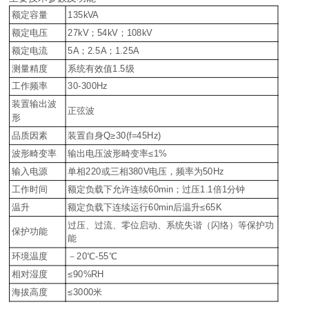
额定容量
135kVA
额定电压
27kV；54kV；108kV
额定电流
5A；2.5A；1.25A
测量精度
系统有效值1.5级
工作频率
30-300Hz
装置输出波
正弦波
形
品质因素
装置自身Q≥30(f=45Hz)
波形畸变率
输出电压波形畸变率≤1%
输入电源
单相220或三相380V电压，频率为50Hz
工作时间
额定负载下允许连续60min；过压1.1倍1分钟
温升
额定负载下连续运行60min后温升≤65K
过压、过流、零位启动、系统失谐（闪络）等保护功
保护功能
能
环境温度
－20℃-55℃
相对湿度
≤90%RH
海拔高度
≤3000米