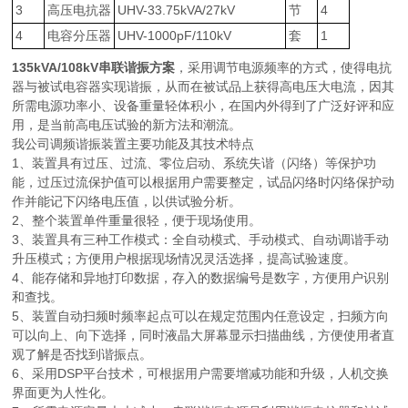
3
高压电抗器
UHV-33.75kVA/27kV
节
4
4
电容分压器
UHV-1000pF/110kV
套
1
135kVA/108kV串联谐振方案
，采用调节电源频率的方式，使得电抗
器与被试电容器实现谐振，从而在被试品上获得高电压大电流，因其
所需电源功率小、设备重量轻体积小，在国内外得到了广泛好评和应
用，是当前高电压试验的新方法和潮流。
我公司调频谐振装置主要功能及其技术特点
1、装置具有过压、过流、零位启动、系统失谐（闪络）等保护功
能，过压过流保护值可以根据用户需要整定，试品闪络时闪络保护动
作并能记下闪络电压值，以供试验分析。
2、整个装置单件重量很轻，便于现场使用。
3、装置具有三种工作模式：全自动模式、手动模式、自动调谐手动
升压模式；方便用户根据现场情况灵活选择，提高试验速度。
4、能存储和异地打印数据，存入的数据编号是数字，方便用户识别
和查找。
5、装置自动扫频时频率起点可以在规定范围内任意设定，扫频方向
可以向上、向下选择，同时液晶大屏幕显示扫描曲线，方便使用者直
观了解是否找到谐振点。
6、采用DSP平台技术，可根据用户需要增减功能和升级，人机交换
界面更为人性化。