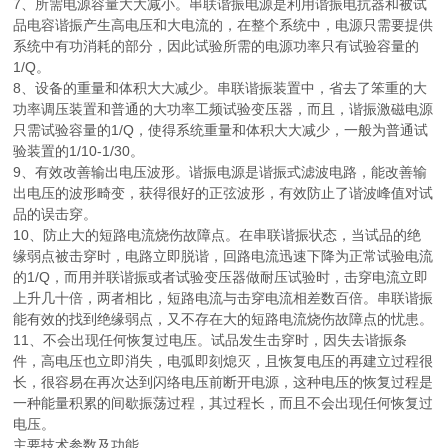
7、所需电源容量大大减小。串联谐振电源是利用谐振电抗器和被试
品电容谐振产生高电压和大电流的，在整个系统中，电源只需要提供
系统中有功消耗的部分，因此试验所需的电源功率只有试验容量的
1/Q。
8、设备的重量和体积大大减少。串联谐振装置中，省去了笨重的大
功率调压装置和普通的大功率工频试验变压器，而且，谐振激磁电源
只需试验容量的1/Q，使得系统重量和体积大大减少，一般为普通试
验装置的1/10-1/30。
9、有效改善输出电压波形。谐振电源是谐振式滤波电路，能改善输
出电压的波形畸变，获得很好的正弦波形，有效防止了谐波峰值对试
品的误击穿。
10、防止大的短路电流烧伤故障点。在串联谐振状态，当试品的绝
缘弱点被击穿时，电路立即脱谐，回路电流迅速下降为正常试验电流
的1/Q，而用并联谐振或者试验变压器做耐压试验时，击穿电流立即
上升几十倍，两者相比，短路电流与击穿电流相差数百倍。串联谐振
能有效的找到绝缘弱点，又不存在大的短路电流烧伤故障点的忧患。
11、不会出现任何恢复过电压。试品发生击穿时，因失去谐振条
件，高电压也立即消失，电弧即刻熄灭，且恢复电压的再建立过程很
长，很容易在再次达到闪络电压前断开电源，这种电压的恢复过程是
一种能量积累的间歇振荡过程，其过程长，而且不会出现任何恢复过
电压。
主要技术参数及功能