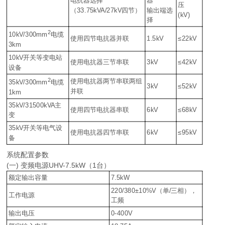
电抗器选择
器
压
（33.75kVA/27kV四节）
输出端选
(kV)
择
2
10kV/300mm
电缆
使用四节电抗器并联
1.5kV
≤22kV
3km
10kV开关等变电站
使用电抗器三节串联
3kV
≤42kV
设备
2
使用电抗器两节串联两组
35kV/300mm
电缆
3kV
≤52kV
并联
1km
35kV/31500kVA主
使用四节电抗器串联
6kV
≤68kV
变
35kV开关等电气设
使用电抗器四节串联
6kV
≤95kV
备
系统配置参数
(一) 变频电源UHV-7.5kW（1台）
额定输出容量
7.5kW
220/380±10%V（单/三相），
工作电源
工频
输出电压
0-400V