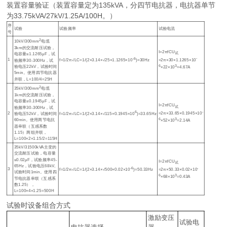
装置容量验证（装置容量定为135kVA，分四节电抗器，电抗器单节
为33.75kVA/27kV/1.25A/100H。）
序
试验
试验频率
试验电流
号
2
10kV/300mm
电缆
3km的交流耐压试验，
I=2πfCU
试
电容量≤1.1265μF，试
-
-6
1
=2π×30×1.1265×10
验频率30-300Hz，试
f=1/2π√LC=1/(2×3.14×√25×1.1265×10
)=30Hz
6
3
验电压22kV，试验时间
×22×10
=4.67A
5min。使用四节电抗器
并联，L=100/4=25H
2
35kV/300mm
电缆
1km的交流耐压试验，
电容量≤0.1945μF，试
I=2πfCU
试
验频率30-300Hz，试
-
6
2
=2π×33.65×0.1945×10
验电压52kV，试验时间
f=1/2π√LC=1/(2×3.14×√115×0.1945×10
)=33.65Hz
6
3
60min。使用两节电抗
×52×10
=2.14A
器串联（互感系数
1.15）两组并联，
L=100×2×1.15/2=115H
35kV/31500kVA主变的
交流耐压试验，电容量
≤0.02μF，试验频率45-
I=2πfCU
试
65Hz，试验电压68kV,
-
-6
3
=2π×50.33×0.02×10
f=1/2π√LC=1/(2×3.14×√500×0.02×10
)=50.33Hz
试验时间1min。使用四
6
3
×68×10
=0.43A
节电抗器串联（互感系
数1.25），
L=100×4×1.25=500H
试验时设备组合方式
激励变压
试验电