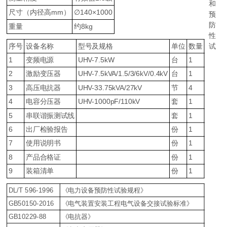
和
尺寸（内径高mm）
∅140×1000
预
防
重量
约8kg
性
序号
设备名称
型号及规格
单位
数量
试
1
变频电源
UHV-7.5kW
台
1
2
激励变压器
UHV-7.5kVA/1.5/3/6kV/0.4kV
台
1
3
高压电抗器
UHV-33.75kVA/27kV
节
4
4
电容分压器
UHV-1000pF/110kV
套
1
5
串联谐振测试线
套
1
6
出厂检验报告
份
1
7
使用说明书
份
1
8
产品合格证
份
1
9
装箱清单
份
1
DL/T 596-1996
《电力设备预防性试验规程》
GB50150-2016
《电气装置安装工程电气设备交接试验标准》
GB10229-88
《电抗器》