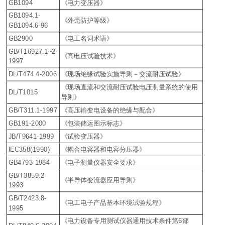
GB1094
《电力变压器》
GB1094.1-
《外壳防护等级》
GB1094.6-96
GB2900
《电工名词术语》
GB/T16927.1~2-
《高电压试验技术》
1997
DL/T474.4-2006
《现场绝缘试验实施导则－交流耐压试验》
《现场直流和交流耐压试验电压测量系统的使用
DL/T1015
导则》
GB/T311.1-1997
《高压输变电设备的绝缘与配合》
GB191-2000
《包装储运图示标志》
JB/T9641-1999
《试验变压器》
IEC358(1990)
《耦合电容器和电容分压器》
GB4793-1984
《电子测量仪器安全要求》
GB/T3859.2-
《半导体变流器应用导则》
1993
GB/T2423.8-
《电工电子产品基本环境试验规程》
1995
《电力设备专用测试仪器通用技术条件第6部