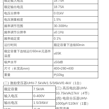
额定输入电流
18.75A
额定输出电流
18.75A
电压分辨率
0.01kV
电压测量精度
1.5%
频率调节范围
30-300Hz
频率调节分辨率
≤0.1Hz
频率稳定度
0.1%
运行时间
额定容量下连续60min
额定容量下连续运行60min元器件
≤65K
温度
噪声水平
≤50dB
尺寸（长宽高mm)
400×280×400
重量
约10kg
(二) 激励变压器UHV-7.5kVA/1.5/3/6kV/0.4kV（1台）
(三) 高压电抗器UHV-
额定容量
7.5kVA
33.75kVA/27kV（4节）
输入电压
0-400V
(四) 电容分压器UHV-
输出电压
1.5/3/6kV
1000pF/110kV（1套）
供货清单