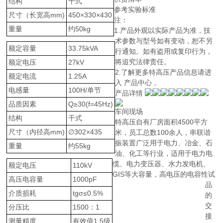
结构
干式
参考实验标准
尺寸（长宽高mm)
450×330×430
注：
重量
约50kg
1.产品外观以实际产品为准，技
术参数与型号如有变动，恕不另
额定容量
33.75kVA
行通知。如有盗用或复印行为，
将追究法律责任。
额定电压
27kV
2.了解更多特高压产品信息请进
额定电流
1.25A
入 产品中心 。
电感量
100H/单节
产品详情
品质因素
Q≥30(f=45Hz)
车间现场
结构
干式
特高压自有厂房面积4500平方
尺寸（内径高mm)
∅302×435
米，员工总数100余人，串联谐
振装置广泛用于电力、冶金、石
重量
约55kg
油、化工等行业，适用于电力电
缆、电力变压器、水力发电机、
额定电压
110kV
GIS等大容量，高电压的电容性试
高压电容量
1000pF
品
介质损耗
tgσ≤0.5%
的
交
分压比
1500：1
接
测量精度
有效值1.5级