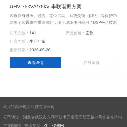
UHV-75kVA/75kV 串联谐振方案
装置具有过压、过流、零位启动、系统失谐（闪络）等保护功
能整个装置单件重量很轻，便于现场使用采用了DSP平台技术
访问次数：
141
产品价格：
面议
厂商性质：
生产厂家
更新日期：
2026-05-26
查看详情
在线留言
武汉特高压电力科技有限公司
公司地址：湖北省武汉市东湖新技术开发区高新五路84号光谷光机电
产业园6栋 技术支持：
化工仪器网